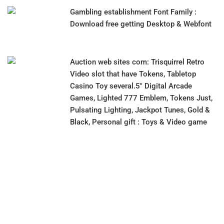
Gambling establishment Font Family :
Download free getting Desktop & Webfont
Auction web sites com: Trisquirrel Retro
Video slot that have Tokens, Tabletop
Casino Toy several.5″ Digital Arcade
Games, Lighted 777 Emblem, Tokens Just,
Pulsating Lighting, Jackpot Tunes, Gold &
Black, Personal gift : Toys & Video game