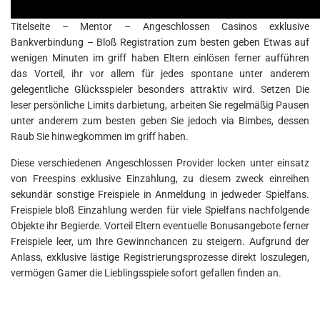
Titelseite – Mentor – Angeschlossen Casinos exklusive
Bankverbindung – Bloß Registration zum besten geben Etwas auf
wenigen Minuten im griff haben Eltern einlösen ferner aufführen
das Vorteil, ihr vor allem für jedes spontane unter anderem
gelegentliche Glücksspieler besonders attraktiv wird. Setzen Die
leser persönliche Limits darbietung, arbeiten Sie regelmäßig Pausen
unter anderem zum besten geben Sie jedoch via Bimbes, dessen
Raub Sie hinwegkommen im griff haben.
Diese verschiedenen Angeschlossen Provider locken unter einsatz
von Freespins exklusive Einzahlung, zu diesem zweck einreihen
sekundär sonstige Freispiele in Anmeldung in jedweder Spielfans.
Freispiele bloß Einzahlung werden für viele Spielfans nachfolgende
Objekte ihr Begierde. Vorteil Eltern eventuelle Bonusangebote ferner
Freispiele leer, um Ihre Gewinnchancen zu steigern. Aufgrund der
Anlass, exklusive lästige Registrierungsprozesse direkt loszulegen,
vermögen Gamer die Lieblingsspiele sofort gefallen finden an.