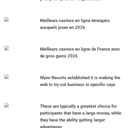
Meilleurs casinos en ligne étrangers
auxquels jouer en 2026
Meilleurs casinos en ligne de France avec
de gros gains 2026
Wynn Resorts established it is making the
web to try out business in specific says
These are typically a greatest choice for
participants that have a large money, while
they have the ability getting larger
advantages