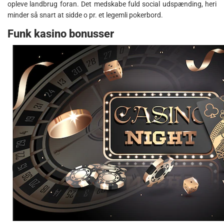
opleve landbrug foran. Det medskabe fuld social udspænding, heri
minder så snart at sidde o pr. et legemli pokerbord.
Funk kasino bonusser