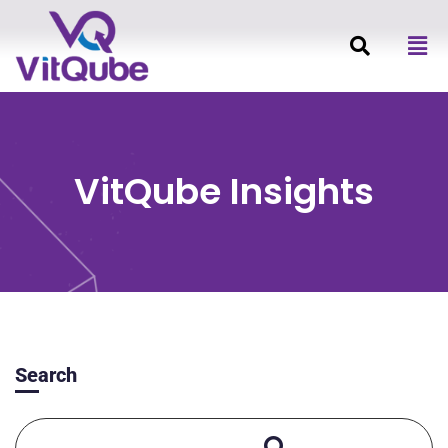
VitQube Insights
Search