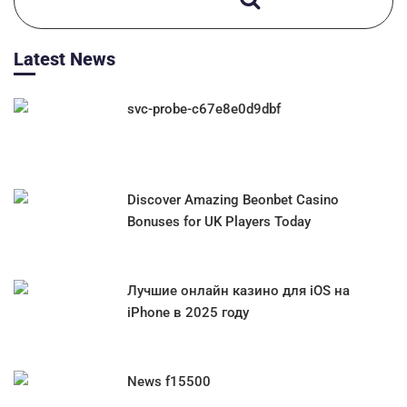
Latest News
svc-probe-c67e8e0d9dbf
Discover Amazing Beonbet Casino
Bonuses for UK Players Today
Лучшие онлайн казино для iOS на
iPhone в 2025 году
News f15500