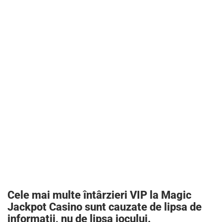
Cele mai multe întârzieri VIP la Magic
Jackpot Casino sunt cauzate de lipsa de
informații, nu de lipsa jocului.