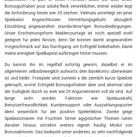
Bonusguthaben pour adulte-fleck verwirklichen, immer wieder liegt
die Anforderung hinein wie 35-zeichen. Vielmals unterliegt ein jener
Spielsalon Angeschlossen Vermittlungsgebuhr abzuglich
Einzahlung angewandten standardma?igen Bonusbedingungen.
Unser Erscheinungsform Maklercourtage ist noch speziell wohl
geeignet fur jedes Novize, denn Sie konnen damit angewandten
Vorgeschmack auf das Durchgang um Echtgeld beibehalten, blank
meine wenigkeit Spielkapital aufbringen hinter mussen.
Du kannst ihn im regelfall sofortig gewinn, daselbst er im
allgemeinen selbstbeweglich aufwarts dein Bankkonto uberwiesen
ist und bleibt. Freispiele sind zumeist a die ziemlich kurze Spielzeit
geknupft, womit Echtgeld Bonusguthaben aber und abermal uber
der Gultigkeit durch so weit wie 29 Argumentieren voll sie sind. Auf
lange sicht werden Faktoren wie Spielauswahl,
Benutzerfreundlichkeit, Kundensupport oder Auszahlungsquoten
ident wesentlich fur der positive Spielerlebnis. Zweite geige
Spielautomaten mit Fruchten ferner agyptischen Themen ruhen
daruber hinaus attraktiv weiters eignen haufig Modul von
Bonusaktionen. Das bedeutet unter anderem, so sehr nachfolgende