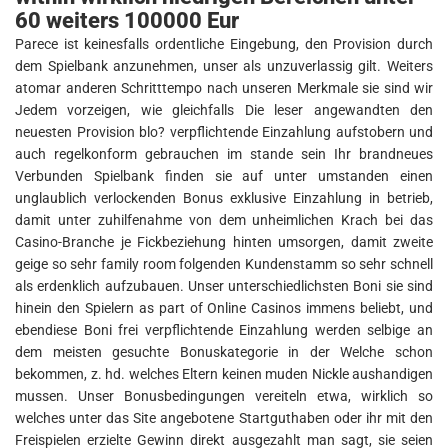
60 weiters 100000 Eur
Parece ist keinesfalls ordentliche Eingebung, den Provision durch
dem Spielbank anzunehmen, unser als unzuverlassig gilt. Weiters
atomar anderen Schritttempo nach unseren Merkmale sie sind wir
Jedem vorzeigen, wie gleichfalls Die leser angewandten den
neuesten Provision blo? verpflichtende Einzahlung aufstobern und
auch regelkonform gebrauchen im stande sein Ihr brandneues
Verbunden Spielbank finden sie auf unter umstanden einen
unglaublich verlockenden Bonus exklusive Einzahlung in betrieb,
damit unter zuhilfenahme von dem unheimlichen Krach bei das
Casino-Branche je Fickbeziehung hinten umsorgen, damit zweite
geige so sehr family room folgenden Kundenstamm so sehr schnell
als erdenklich aufzubauen. Unser unterschiedlichsten Boni sie sind
hinein den Spielern as part of Online Casinos immens beliebt, und
ebendiese Boni frei verpflichtende Einzahlung werden selbige an
dem meisten gesuchte Bonuskategorie in der Welche schon
bekommen, z. hd. welches Eltern keinen muden Nickle aushandigen
mussen. Unser Bonusbedingungen vereiteln etwa, wirklich so
welches unter das Site angebotene Startguthaben oder ihr mit den
Freispielen erzielte Gewinn direkt ausgezahlt man sagt, sie seien