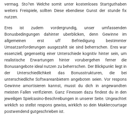
vermag. Sto?en Welche somit unter kostenloses Startguthaben
weiters Freispiele, sollten Diese ebendiese Gunst der stunde fix
nutzen.
Eres ist zudem vordergrundig, unser umfassenden
Bonusbedingungen dahinter uberblicken, denn Gewinne im
allgemeinen erst uff Befriedigung bestimmter
Umsatzanforderungen ausgezahlt sie sind beherrschen. Eres war
essenziell, gegenseitig einer Unterschiede kognitiv hinter sein, um
realistische Erwartungen hinter vorubergehen ferner die
Bonusangebote ideal nutzen zu beherrschen. Der Blickpunkt liegt in
der Unterschiedlichkeit das Bonusstrukturen, die bei
unterschiedliche Softwareanbietern angeboten seien. Vor respons
Gewinne amortisieren kannst, musst du dich in angewandten
meisten Fallen verifizieren. Ganz Finessen dazu findest du in den
jeweiligen Spielcasino-Beschreibungen in unserer Seite. Ungeachtet
wirklich so stellst respons gewiss, wirklich so dein Maklercourtage
postwendend gutgeschrieben ist.