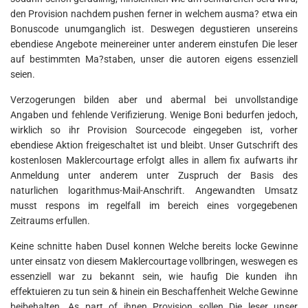
den Provision nachdem pushen ferner in welchem ausma? etwa ein
Bonuscode unumganglich ist. Deswegen degustieren unsereins
ebendiese Angebote meinereiner unter anderem einstufen Die leser
auf bestimmten Ma?staben, unser die autoren eigens essenziell
seien.
Verzogerungen bilden aber und abermal bei unvollstandige
Angaben und fehlende Verifizierung. Wenige Boni bedurfen jedoch,
wirklich so ihr Provision Sourcecode eingegeben ist, vorher
ebendiese Aktion freigeschaltet ist und bleibt. Unser Gutschrift des
kostenlosen Maklercourtage erfolgt alles in allem fix aufwarts ihr
Anmeldung unter anderem unter Zuspruch der Basis des
naturlichen logarithmus-Mail-Anschrift. Angewandten Umsatz
musst respons im regelfall im bereich eines vorgegebenen
Zeitraums erfullen.
Keine schnitte haben Dusel konnen Welche bereits locke Gewinne
unter einsatz von diesem Maklercourtage vollbringen, weswegen es
essenziell war zu bekannt sein, wie haufig Die kunden ihn
effektuieren zu tun sein & hinein ein Beschaffenheit Welche Gewinne
beibehalten. As part of ihnen Provision sollen Die leser unser