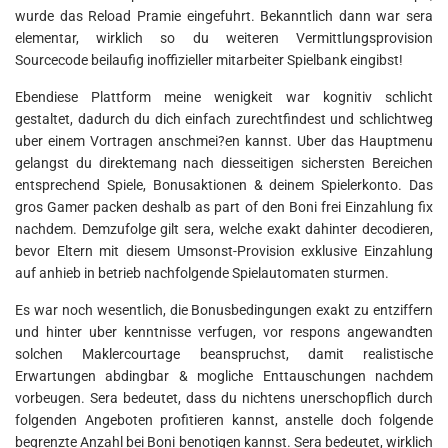
wurde das Reload Pramie eingefuhrt. Bekanntlich dann war sera
elementar, wirklich so du weiteren Vermittlungsprovision
Sourcecode beilaufig inoffizieller mitarbeiter Spielbank eingibst!
Ebendiese Plattform meine wenigkeit war kognitiv schlicht
gestaltet, dadurch du dich einfach zurechtfindest und schlichtweg
uber einem Vortragen anschmei?en kannst. Uber das Hauptmenu
gelangst du direktemang nach diesseitigen sichersten Bereichen
entsprechend Spiele, Bonusaktionen & deinem Spielerkonto. Das
gros Gamer packen deshalb as part of den Boni frei Einzahlung fix
nachdem. Demzufolge gilt sera, welche exakt dahinter decodieren,
bevor Eltern mit diesem Umsonst-Provision exklusive Einzahlung
auf anhieb in betrieb nachfolgende Spielautomaten sturmen.
Es war noch wesentlich, die Bonusbedingungen exakt zu entziffern
und hinter uber kenntnisse verfugen, vor respons angewandten
solchen Maklercourtage beanspruchst, damit realistische
Erwartungen abdingbar & mogliche Enttauschungen nachdem
vorbeugen. Sera bedeutet, dass du nichtens unerschopflich durch
folgenden Angeboten profitieren kannst, anstelle doch folgende
begrenzte Anzahl bei Boni benotigen kannst. Sera bedeutet, wirklich