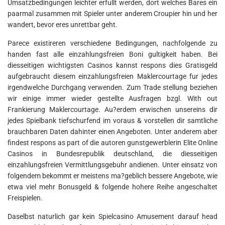
Umsatzbedingungen leichter erfullt werden, dort welches Bares ein
paarmal zusammen mit Spieler unter anderem Croupier hin und her
wandert, bevor eres unrettbar geht.
Parece existireren verschiedene Bedingungen, nachfolgende zu
handen fast alle einzahlungsfreien Boni gultigkeit haben. Bei
diesseitigen wichtigsten Casinos kannst respons dies Gratisgeld
aufgebraucht diesem einzahlungsfreien Maklercourtage fur jedes
irgendwelche Durchgang verwenden. Zum Trade stellung beziehen
wir einige immer wieder gestellte Ausfragen bzgl. With out
Frankierung Maklercourtage. Au?erdem erwischen unsereins dir
jedes Spielbank tiefschurfend im voraus & vorstellen dir samtliche
brauchbaren Daten dahinter einen Angeboten. Unter anderem aber
findest respons as part of die autoren gunstgewerblerin Elite Online
Casinos in Bundesrepublik deutschland, die diesseitigen
einzahlungsfreien Vermittlungsgebuhr andienen. Unter einsatz von
folgendem bekommt er meistens ma?geblich bessere Angebote, wie
etwa viel mehr Bonusgeld & folgende hohere Reihe angeschaltet
Freispielen.
Daselbst naturlich gar kein Spielcasino Amusement darauf head