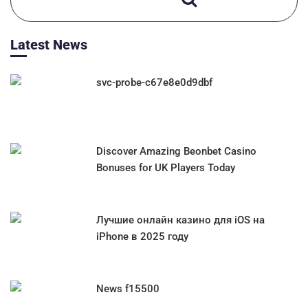
Latest News
svc-probe-c67e8e0d9dbf
Discover Amazing Beonbet Casino
Bonuses for UK Players Today
Лучшие онлайн казино для iOS на
iPhone в 2025 году
News f15500