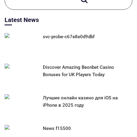
Latest News
svc-probe-c67e8e0d9dbf
Discover Amazing Beonbet Casino
Bonuses for UK Players Today
Лучшие онлайн казино для iOS на
iPhone в 2025 году
News f15500