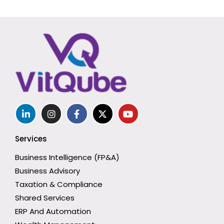
Services
Business Intelligence (FP&A)
Business Advisory
Taxation & Compliance
Shared Services
ERP And Automation