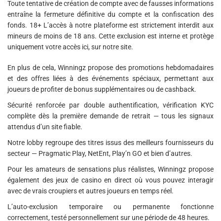
Toute tentative de création de compte avec de fausses informations
entraîne la fermeture définitive du compte et la confiscation des
fonds. 18+ L’accès à notre plateforme est strictement interdit aux
mineurs de moins de 18 ans. Cette exclusion est interne et protège
uniquement votre accès ici, sur notre site.
En plus de cela, Winningz propose des promotions hebdomadaires
et des offres liées à des événements spéciaux, permettant aux
joueurs de profiter de bonus supplémentaires ou de cashback.
Sécurité renforcée par double authentification, vérification KYC
complète dès la première demande de retrait — tous les signaux
attendus d’un site fiable.
Notre lobby regroupe des titres issus des meilleurs fournisseurs du
secteur — Pragmatic Play, NetEnt, Play’n GO et bien d’autres.
Pour les amateurs de sensations plus réalistes, Winningz propose
également des jeux de casino en direct où vous pouvez interagir
avec de vrais croupiers et autres joueurs en temps réel.
L’auto-exclusion temporaire ou permanente fonctionne
correctement, testé personnellement sur une période de 48 heures.