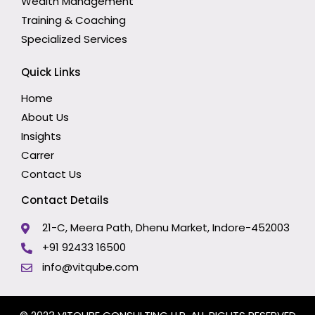
Wealth Management
Training & Coaching
Specialized Services
Quick Links
Home
About Us
Insights
Carrer
Contact Us
Contact Details
21-C, Meera Path, Dhenu Market, Indore-452003
+91 92433 16500
info@vitqube.com