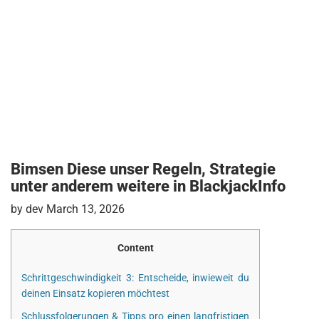
Bimsen Diese unser Regeln, Strategie
unter anderem weitere in BlackjackInfo
by dev March 13, 2026
Content
Schrittgeschwindigkeit 3: Entscheide, inwieweit du
deinen Einsatz kopieren möchtest
Schlussfolgerungen & Tipps pro einen langfristigen