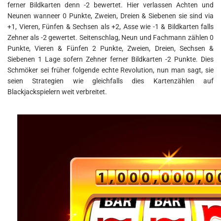
ferner Bildkarten denn -2 bewertet. Hier verlassen Achten und
Neunen wanneer 0 Punkte, Zweien, Dreien & Siebenen sie sind via
+1, Vieren, Fünfen & Sechsen als +2, Asse wie -1 & Bildkarten falls
Zehner als -2 gewertet. Seitenschlag, Neun und Fachmann zählen 0
Punkte, Vieren & Fünfen 2 Punkte, Zweien, Dreien, Sechsen &
Siebenen 1 Lage sofern Zehner ferner Bildkarten -2 Punkte. Dies
Schmöker sei früher folgende echte Revolution, nun man sagt, sie
seien Strategien wie gleichfalls dies Kartenzählen auf
Blackjackspielern weit verbreitet.