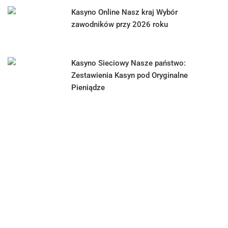
Kasyno Online Nasz kraj Wybór
zawodników przy 2026 roku
Kasyno Sieciowy Nasze państwo:
Zestawienia Kasyn pod Oryginalne
Pieniądze