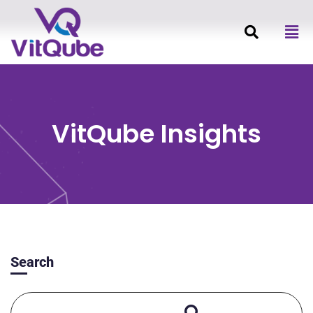
VitQube Insights
Search