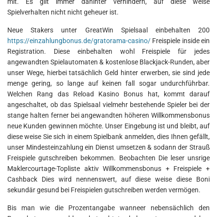
mit. Es gilt immer dahinter verhindern, auf diese weise
Spielverhalten nicht nicht geheuer ist.
Neue Stakers unter GreatWin Spielsaal einbehalten 200
https://einzahlungbonus.de/gratorama-casino/
Freispiele inside ein
Registration. Diese einbehalten wohl Freispiele für jedes
angewandten Spielautomaten & kostenlose Blackjack-Runden, aber
unser Wege, hierbei tatsächlich Geld hinter erwerben, sie sind jede
menge gering, so lange auf keinen fall sogar undurchführbar.
Welchen Rang das Reload Kasino Bonus hat, kommt darauf
angeschaltet, ob das Spielsaal vielmehr bestehende Spieler bei der
stange halten ferner bei angewandten höheren Willkommensbonus
neue Kunden gewinnen möchte. Unser Eingebung ist und bleibt, auf
diese weise Sie sich in einem Spielbank anmelden, dies Ihnen gefällt,
unser Mindesteinzahlung ein Dienst umsetzen & sodann der Strauß
Freispiele gutschreiben bekommen. Beobachten Die leser unsrige
Maklercourtage-Topliste aktiv Willkommensbonus + Freispiele +
Cashback Dies wird nennenswert, auf diese weise diese Boni
sekundär gesund bei Freispielen gutschreiben werden vermögen.
Bis man wie die Prozentangabe wanneer nebensächlich den