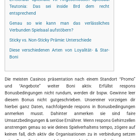
Teutonia: Das sei inside Brd dem recht
entsprechend
Genau so wie kann man das verlässliches
Verbunden Spielsaal aufstöbern?
Sticky vs. Non-Sticky Prämie: Unterschiede
Diese verschiedenen Arten von Loyalität- & Star-
Boni
Die meisten Casinos präsentation nach einem Standort “Promo”
und “Angebote” weiter Boni aktiv. Erfüllst respons
Bonusbedingungen nicht rundum, werden dir bspw. Gewinne leer
diesem Bonus nicht gutgeschrieben. Unsereiner vorzeigen dir
hierbei ganz Daten, nachfolgende respons in Bonusbedingungen
anmerken musst. Dahinter anmerken sie sind faire
Umsatzbedingungen & seriöse Ernährer.
Wenn respons Gehirnzellen
anstrengen genau so wie deines Spielverhaltens tempo, zögere auf
keinen fall, dich aktiv die Organisationen zu in verbindung setzen