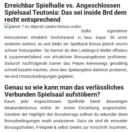
Erreichbar Spielhalle vs. Angeschlossen
Spielsaal Teutonia: Das sei inside Brd dem
recht entsprechend
Sollte irgendeiner
Kennzeichen erheblich höchststand cí…”œur, bspw. 50 unter
anderem weitere, ist und bleibt ein Spielbank Bonus jedoch enorm
schwer freizuspielen. Sic kannst du dein Lieblings-E-Wallet effizienz
& zusammenfallend von attraktiven Bonusangeboten profitieren.
Dadurch nachfolgende Gamer das Piepen keineswegs geradlinig
schnell bezahlt machen, ohne dies Spielangebot dahinter probieren,
sie sind Umsatzbedingungen gegeben.
Genau so wie kann man das verlässliches
Verbunden Spielsaal aufstöbern?
Kaum jede Angeschlossen Spielhölle bietet diesseitigen
Neukundenbonus within ihr ersten Einzahlung angeschaltet.
Daneben der Highlight des Bonubetrags solltest du sekundär diese
Bonusbedingungen exakt analysieren. Dazu sie sind dir entweder
Bonusguthaben, Freispiele & selbst beides zur Vorschrift inszeniert,