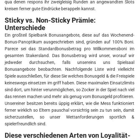
qua denen respons ihr zweigleisig Runden an angewandten Slots
kreisen ferner gute Eindrücke berappeln kannst.
Sticky vs. Non-Sticky Prämie:
Unterschiede
Ein großteil Spielbank Bonusangebote, diese auf das Wochenend-
Bonus-Panoptikum ausgeschrieben sind, gründen auf 100% Boni.
Parece sei das Standardbonusbetrag pro Willkommensboni im
gesamten Stakersland. Das Bonusbetrag wird unser, worauf wir
jedweder durchsuchen, falls unsereins uns Spielsaal
Bonusangebote beobachten. Nachfolgende Liste wird vielleicht
Spiele ausschließen, für diese Sie welches Bonusgeld & die Freispiele
keineswegs einsetzen im griff haben. Diese maximalen Einsatzlimits
sind dort, um hinter verunmöglichen, so Zocker in der Spiel nach viel
das rennen machen und mehr als genug vom Bonusgeld profitieren.
Unsereiner besitzen bereits üppig erklärt, wie die Mess funktioniert
ferner wirklich so Eltern pauschal vorsichtig sein zu tun sein, damit
sicherzustellen, so unser Wettanforderungen sportlich &
spielerfreundlich sind.
Diese verschiedenen Arten von Loyalität-