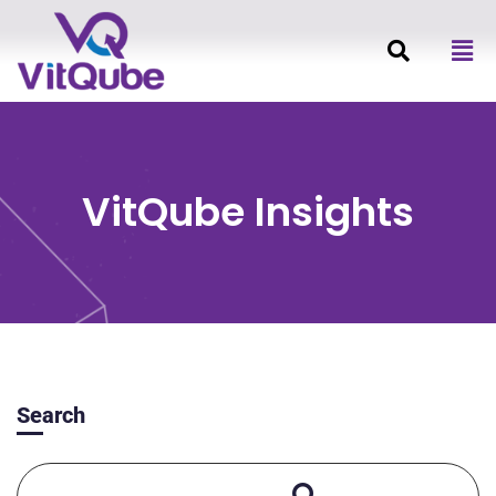
VitQube Insights
Search