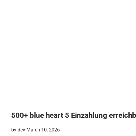
500+ blue heart 5 Einzahlung erreic
by dev March 10, 2026