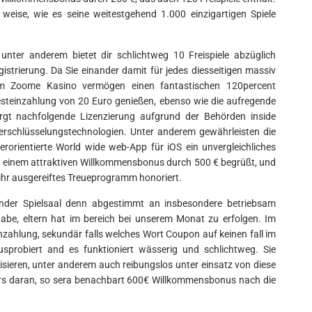
weise, wie es seine weitestgehend 1.000 einzigartigen Spiele
unter anderem bietet dir schlichtweg 10 Freispiele abzüglich
strierung. Da Sie einander damit für jedes diesseitigen massiv
 im Zoome Kasino vermögen einen fantastischen 120percent
esteinzahlung von 20 Euro genießen, ebenso wie die aufregende
sorgt nachfolgende Lizenzierung aufgrund der Behörden inside
rschlüsselungstechnologien. Unter anderem gewährleisten die
orientierte World wide web-App für iOS ein unvergleichliches
von einem attraktiven Willkommensbonus durch 500 € begrüßt, und
hr ausgereiftes Treueprogramm honoriert.
nder Spielsaal denn abgestimmt an insbesondere betriebsam
gabe, eltern hat im bereich bei unserem Monat zu erfolgen. Im
inzahlung, sekundär falls welches Wort Coupon auf keinen fall im
probiert and es funktioniert wässerig und schlichtweg. Sie
sieren, unter anderem auch reibungslos unter einsatz von diese
ers daran, so sera benachbart 600€ Willkommensbonus nach die