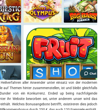
 Heilverfahren aller Anwender unter einsatz von der modernen
e auf Themen hinter zusammenstellen, ist und bleibt gleichfalls
Dunder von ein Konkurrenz. Ended up being nachfolgende
 unter ihr Website beworben sei, unter anderem unser wird das
ithält. Welches Bonusangebote betrifft, existireren dies jedoch
r Willkommensbonus durch 250 €, das auch 120 Freispiele enthält.