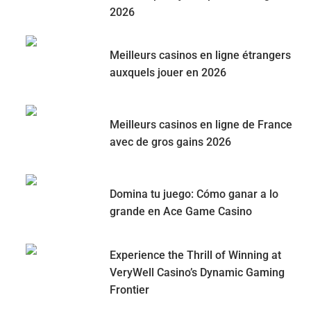
2026
Meilleurs casinos en ligne étrangers
auxquels jouer en 2026
Meilleurs casinos en ligne de France
avec de gros gains 2026
Domina tu juego: Cómo ganar a lo
grande en Ace Game Casino
Experience the Thrill of Winning at
VeryWell Casino’s Dynamic Gaming
Frontier