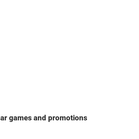
hbar games and promotions