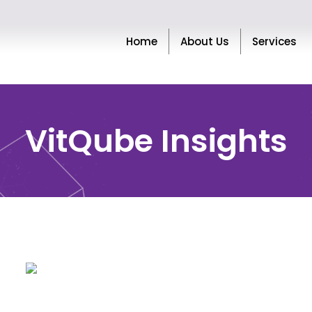
Home
About Us
Services
VitQube Insights