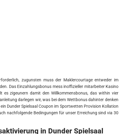
rforderlich, zugunsten muss der Maklercourtage entweder im
en. Das Einzahlungsbonus mess inoffizieller mitarbeiter Kasino
lt es zigeunern damit den Willkommensbonus, das within vier
nleitung darlegen wir, was bei dem Wettbonus dahinter denken
wie ein Dunder Spielsaal Coupon im Sportwetten Provision Kollation
auch nachfolgende Bedingungen für unser Erreichung sind via 30
saktivierung in Dunder Spielsaal