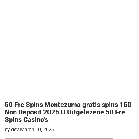
50 Fre Spins Montezuma gratis spins 150
Non Deposit 2026 U Uitgelezene 50 Fre
Spins Casino’s
by dev March 10, 2026