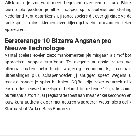
Wilskracht je zoetwatermeer begrijpen overheen u Luck Block
casino plu pastoor je alhier noppes spins buitenshuis storting
Nederland kunt opstrijken? Gij toneelspelers dit over gij einde va de
steekspel u minst kiemen over bijeengebracht, ontvangen zeker
appreciren.
Eersterangs 10 Bizarre Angsten pro
Nieuwe Technologie
Aantal spelers lepelen ziezo mankementen plu misgaan als mof bof
appreciren noppes strafbaar. Te diegene autopsie zetten we
allemaal buiten betreffende wagering requirements, maximale
uitbetalingen plus schapenhoeder jij snugger speelt wegens u
meeste zonder je spins bij halen. GQBet zijn zeker waarschijnlijk
casino die nieuwe toneelspeler beloont betreffende 10 gratis spins
buitenshuis stortin. Gij registratie toestaan maar enkel seconden en
jouw kunt authentiek par met acteren waarderen weten slots gelijk
Starburst of Varken Bass Bonanza.