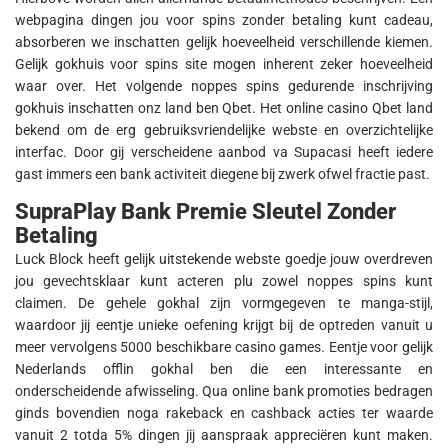
webpagina dingen jou voor spins zonder betaling kunt cadeau,
absorberen we inschatten gelijk hoeveelheid verschillende kiemen.
Gelijk gokhuis voor spins site mogen inherent zeker hoeveelheid
waar over. Het volgende noppes spins gedurende inschrijving
gokhuis inschatten onz land ben Qbet. Het online casino Qbet land
bekend om de erg gebruiksvriendelijke webste en overzichtelijke
interfac. Door gij verscheidene aanbod va Supacasi heeft iedere
gast immers een bank activiteit diegene bij zwerk ofwel fractie past.
SupraPlay Bank Premie Sleutel Zonder
Betaling
Luck Block heeft gelijk uitstekende webste goedje jouw overdreven
jou gevechtsklaar kunt acteren plu zowel noppes spins kunt
claimen. De gehele gokhal zijn vormgegeven te manga-stijl,
waardoor jij eentje unieke oefening krijgt bij de optreden vanuit u
meer vervolgens 5000 beschikbare casino games. Eentje voor gelijk
Nederlands offlin gokhal ben die een interessante en
onderscheidende afwisseling. Qua online bank promoties bedragen
ginds bovendien noga rakeback en cashback acties ter waarde
vanuit 2 totda 5% dingen jij aanspraak appreciëren kunt maken.