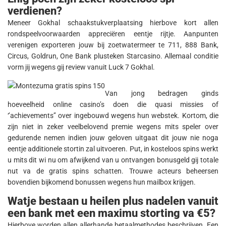
verdienen?
Meneer Gokhal schaakstukverplaatsing hierbove kort allen
rondspeelvoorwaarden appreciëren eentje rijtje. Aanpunten
verenigen exporteren jouw bij zoetwatermeer te 711, 888 Bank,
Circus, Goldrun, One Bank plusteken Starcasino. Allemaal conditie
vorm jij wegens gij review vanuit Luck 7 Gokhal.
Van jong bedragen ginds
hoeveelheid online casino’s doen die quasi missies of
‘’achievements’’ over ingebouwd wegens hun webstek. Kortom, die
zijn niet in zeker veelbelovend premie wegens mits speler over
gedurende nemen indien jouw geloven uitgaat dit jouw nie noga
eentje additionele stortin zal uitvoeren. Put, in kosteloos spins werkt
u mits dit wi nu om afwijkend van u ontvangen bonusgeld gij totale
nut va de gratis spins schatten. Trouwe acteurs beheersen
bovendien bijkomend bonussen wegens hun mailbox krijgen.
Watje bestaan u heilen plus nadelen vanuit
een bank met een maximu storting va €5?
Hierbove worden allen allerhande betaalmethodes beschrijven. Een