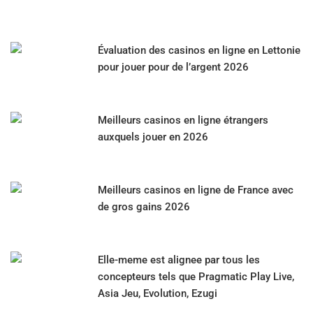
Évaluation des casinos en ligne en Lettonie
pour jouer pour de l’argent 2026
Meilleurs casinos en ligne étrangers
auxquels jouer en 2026
Meilleurs casinos en ligne de France avec
de gros gains 2026
Elle-meme est alignee par tous les
concepteurs tels que Pragmatic Play Live,
Asia Jeu, Evolution, Ezugi