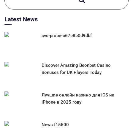
Latest News
svc-probe-c67e8e0d9dbf
Discover Amazing Beonbet Casino
Bonuses for UK Players Today
Лучшие онлайн казино для iOS на
iPhone в 2025 году
News f15500